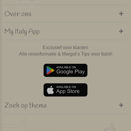
Over ons
My Italy App
Exclusief voor klanten
Alle reisinformatie & Margot’s Tips voor Italië!
Zoek op thema