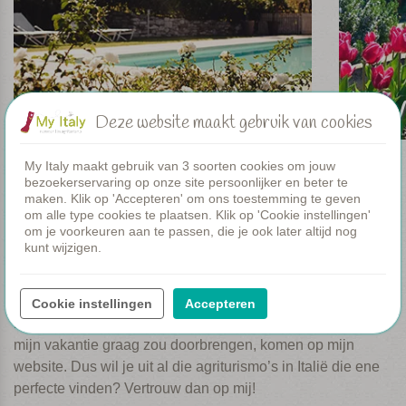
Meivakantie
V
Deze website maakt gebruik van cookies
My Italy maakt gebruik van 3 soorten cookies om jouw
Ik help je graag een agriturismo kiezen
bezoekerservaring op onze site persoonlijker en beter te
maken. Klik op 'Accepteren' om ons toestemming te geven
In Italië zijn 23.615 agriturismo’s. De kwaliteit verschilt
om alle type cookies te plaatsen. Klik op 'Cookie instellingen'
om je voorkeuren aan te passen, die je ook later altijd nog
enorm. En wie op het internet zoekt, ziet al gauw door de
kunt wijzigen.
bomen het bos niet meer. Ik bezoek alle accommodaties
dan ook persoonlijk voordat ze op mijn website komen.
Niet voor niets is My Italy al jaren de nummer 1 in luxe
Cookie instellingen
Accepteren
boerderijvakanties. Alleen de meest bijzondere waar ik zelf
mijn vakantie graag zou doorbrengen, komen op mijn
website. Dus wil je uit al die agriturismo’s in Italië die ene
perfecte vinden? Vertrouw dan op mij!