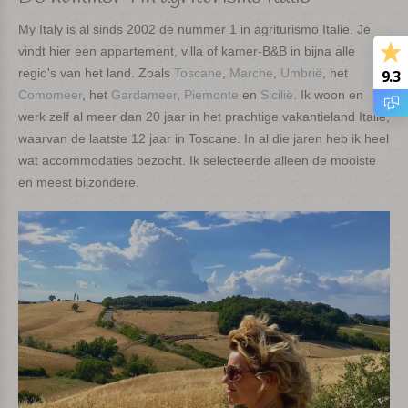
My Italy is al sinds 2002 de nummer 1 in agriturismo Italie. Je
vindt hier een appartement, villa of kamer-B&B in bijna alle
regio's van het land. Zoals
Toscane
,
Marche
,
Umbrië
, het
9.3
Comomeer
, het
Gardameer
,
Piemonte
en
Sicilië
. Ik woon en
werk zelf al meer dan 20 jaar in het prachtige vakantieland Italië,
waarvan de laatste 12 jaar in Toscane. In al die jaren heb ik heel
wat accommodaties bezocht. Ik selecteerde alleen de mooiste
en meest bijzondere.