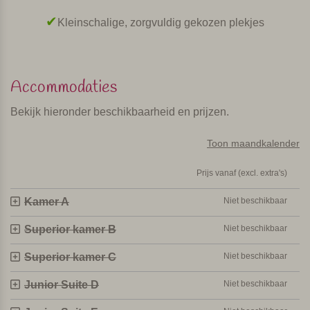
trattoria’s waar vooral de lokale keuken wordt geserveerd.
Kleinschalige, zorgvuldig gekozen plekjes
Bij de receptie helpen ze je graag met tips en de
reservering.
Bio pool
Accommodaties
De gebouwen van de agriturismo zijn modern, maar door
Bekijk hieronder beschikbaarheid en prijzen.
het gebruik van lokale materialen zoals veel hout past het
perfect in de omgeving. Er is een gezellige ontbijtzaal en
Toon maandkalender
een terras waar je bij mooi weer buiten kunt ontbijten. In de
tuin is een biopool, het water wordt gezuiverd door
Prijs vanaf (excl. extra's)
plantaardige filters, met ligbedjes er omheen. Er is ook een
groentetuin met diverse groenten (tomaten, courgettes,
Kamer A
Niet beschikbaar
pompoenen) en lokale kruiden.
Superior kamer B
Niet beschikbaar
Kamers & Suites
Superior kamer C
Niet beschikbaar
In totaal zijn er 12 kamers, suites en junior suites. Elke
Junior Suite D
Niet beschikbaar
kamer is voorzien van wifi, minibar en waterkoker en föhn.
De inrichting van de kamers is van hout, gecombineerd