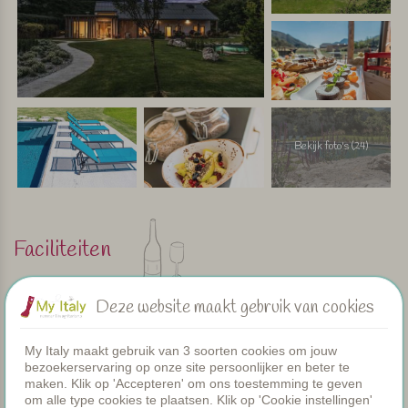
Bekijk foto's (24)
Faciliteiten
Deze website maakt gebruik van cookies
Appartementen
Zwembad
Restaurant
My Italy maakt gebruik van 3 soorten cookies om jouw
Kamers
bezoekerservaring op onze site persoonlijker en beter te
maken. Klik op 'Accepteren' om ons toestemming te geven
Peuterbadje
om alle type cookies te plaatsen. Klik op 'Cookie instellingen'
Gezamenlijke diners