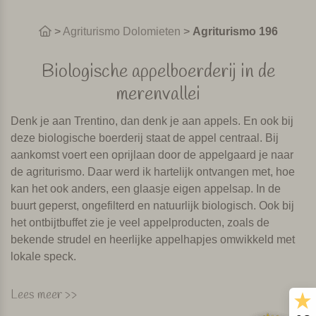
>
Agriturismo Dolomieten
>
Agriturismo 196
Biologische appelboerderij in de
merenvallei
Denk je aan Trentino, dan denk je aan appels. En ook bij
deze biologische boerderij staat de appel centraal. Bij
aankomst voert een oprijlaan door de appelgaard je naar
de agriturismo. Daar werd ik hartelijk ontvangen met, hoe
kan het ook anders, een glaasje eigen appelsap. In de
buurt geperst, ongefilterd en natuurlijk biologisch. Ook bij
het ontbijtbuffet zie je veel appelproducten, zoals de
bekende strudel en heerlijke appelhapjes omwikkeld met
lokale speck.
De agriturismo is mooi centraal gelegen in Trentino voor
Lees meer >>
leuke uitstapjes en activiteiten. Zo ben je in een half uur bij