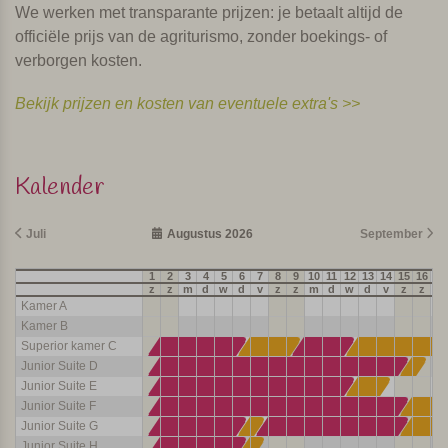
We werken met transparante prijzen: je betaalt altijd de
officiële prijs van de agriturismo, zonder boekings- of
verborgen kosten.
Bekijk prijzen en kosten van eventuele extra's >>
Kalender
Juli
Augustus 2026
September
1
2
3
4
5
6
7
8
9
10
11
12
13
14
15
16
17
z
z
m
d
w
d
v
z
z
m
d
w
d
v
z
z
m
Kamer A
Kamer B
Superior kamer C
Junior Suite D
Junior Suite E
Junior Suite F
Junior Suite G
Junior Suite H