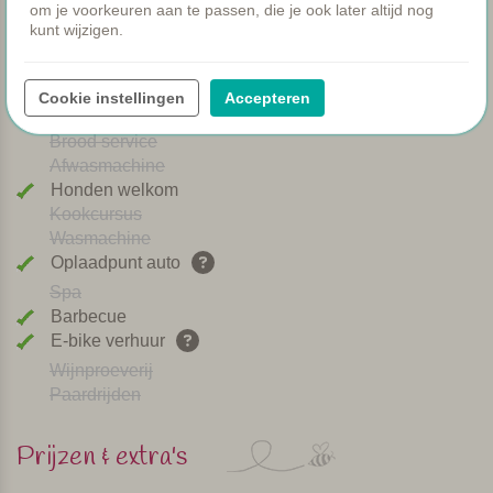
om je voorkeuren aan te passen, die je ook later altijd nog
WIFI
kunt wijzigen.
Verwarmd zwembad
Ontbijt
Airco
Cookie instellingen
Accepteren
Speeltuintje
Brood service
Afwasmachine
Honden welkom
Kookcursus
Wasmachine
Oplaadpunt auto
Spa
Barbecue
E-bike verhuur
Wijnproeverij
Paardrijden
Prijzen & extra's