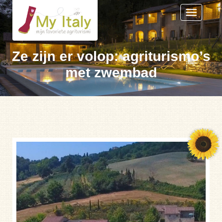
Toggle
navigation
Ze zijn er volop: agriturismo’s
met zwembad