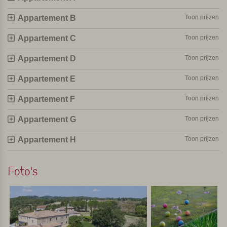
Persoonlijk geselecteerd en bezocht door Margot De Kruif – My Italy
Appartement B
Toon prijzen
Appartement C
Toon prijzen
Appartement D
Toon prijzen
Appartement E
Toon prijzen
Appartement F
Toon prijzen
Appartement G
Toon prijzen
Appartement H
Toon prijzen
Foto's