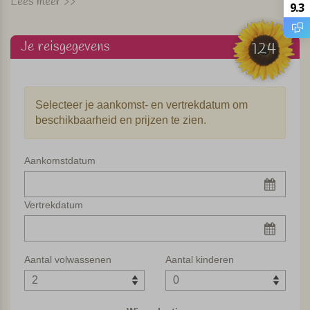
Lees meer >>
9.3
Ik houd van authentieke boerderijen die van binnen
modern zijn ingericht maar van buiten in de oorspronkelijke
Je reisgegevens
124
stijl zijn gelaten. Deze agriturismo heeft die combinatie
weten te maken. Daarbij ligt de agriturismo ook nog eens
mooi landelijk en zeer rustig tussen Volterra en Siena en is
Selecteer je aankomst- en vertrekdatum om
het uitzicht prachtig. Het dichtstbijzijnde plaatsje (een leuk
beschikbaarheid en prijzen te zien.
Middeleeuws dorpje) ligt op ongeveer 15 km van de
agriturismo, via een prachtige, slingerige weg rij je
ernaartoe.
Aankomstdatum
Zwembad, speeltuin & diner op het terras
Vertrekdatum
De twee verbouwde landhuizen liggen op een landgoed
van maar liefst 12 hectare. Aan ruimte dus geen gebrek. Op
het terrein zijn een zwembad, een speeltuintje en een
Aantal volwassenen
Aantal kinderen
gezamenlijke barbecue. In het hoogseizoen wordt er bij
voldoende belangstelling een of twee keer per week voor
de gasten gekookt. Diner wordt dan op het terras