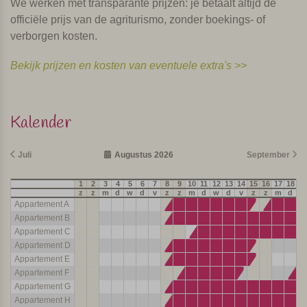
We werken met transparante prijzen: je betaalt altijd de
officiële prijs van de agriturismo, zonder boekings- of
verborgen kosten.
Bekijk prijzen en kosten van eventuele extra's >>
Kalender
Juli
Augustus 2026
September
1
2
3
4
5
6
7
8
9
10
11
12
13
14
15
16
17
18
19
z
z
m
d
w
d
v
z
z
m
d
w
d
v
z
z
m
d
w
Appartement A
Appartement B
Appartement C
Appartement D
Appartement E
Appartement F
Appartement G
Appartement H