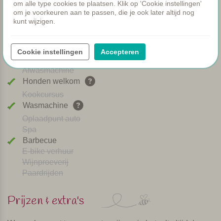
om alle type cookies te plaatsen. Klik op 'Cookie instellingen'
WIFI
om je voorkeuren aan te passen, die je ook later altijd nog
Verwarmd zwembad
kunt wijzigen.
Ontbijt
Airco
Speeltuintje
Cookie instellingen
Accepteren
Brood service
Afwasmachine
Honden welkom
Kookcursus
Wasmachine
Oplaadpunt auto
Spa
Barbecue
E-bike verhuur
Wijnproeverij
Paardrijden
Prijzen & extra's