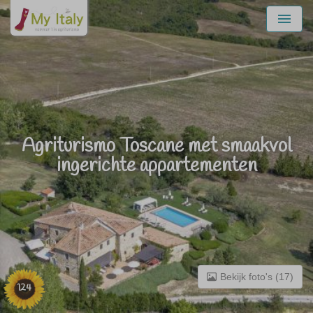
Menu
Agriturismo Toscane met smaakvol
ingerichte appartementen
Bekijk foto's (17)
124