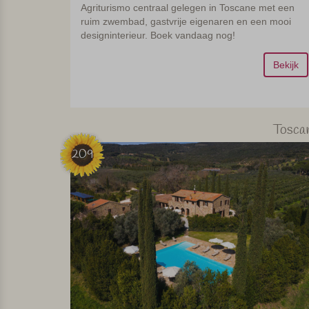
Agriturismo centraal gelegen in Toscane met een
ruim zwembad, gastvrije eigenaren en een mooi
designinterieur. Boek vandaag nog!
Bekijk
Tosca
209