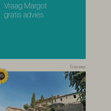
Vraag Margot
gratis advies
Toscane
35