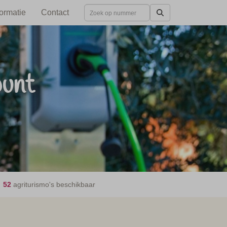
formatie
Contact
punt
52
agriturismo's beschikbaar