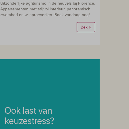
Uitzonderlijke agriturismo in de heuvels bij Florence.
Appartementen met stijlvol interieur, panoramisch
zwembad en wijnproeverijen. Boek vandaag nog!
Bekijk
Ook last van
keuzestress?