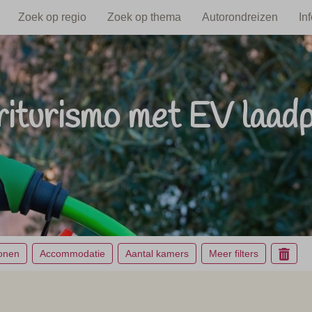
Zoek op regio
Zoek op thema
Autorondreizen
In
iturismo met EV laad
sonen
Accommodatie
Aantal kamers
Meer filters