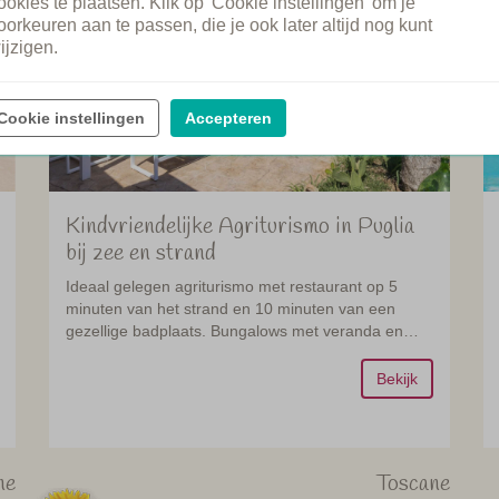
ookies te plaatsen. Klik op 'Cookie instellingen' om je
oorkeuren aan te passen, die je ook later altijd nog kunt
ijzigen.
Cookie instellingen
Accepteren
Kindvriendelijke Agriturismo in Puglia
bij zee en strand
Ideaal gelegen agriturismo met restaurant op 5
minuten van het strand en 10 minuten van een
gezellige badplaats. Bungalows met veranda en
privé tuin.
Bekijk
ne
Toscane