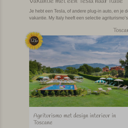
Vakantie met een Tesla naar Italie
Je hebt een Tesla, of andere plug-in auto, en je 
vakantie. My Italy heeft een selectie agriturismo
Tosca
126
Agriturismo met design interieur in
Toscane