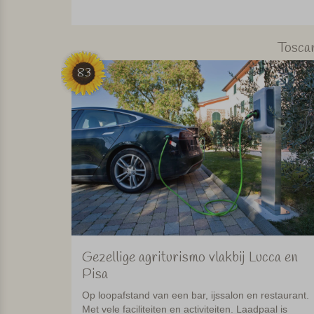
Tosca
83
Gezellige agriturismo vlakbij Lucca en
Pisa
Op loopafstand van een bar, ijssalon en restaurant.
Met vele faciliteiten en activiteiten. Laadpaal is