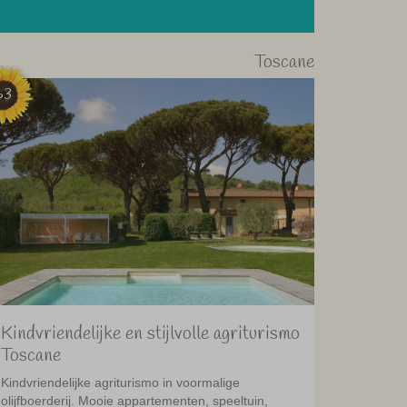
Toscane
63
Kindvriendelijke en stijlvolle agriturismo
Toscane
Kindvriendelijke agriturismo in voormalige
olijfboerderij. Mooie appartementen, speeltuin,