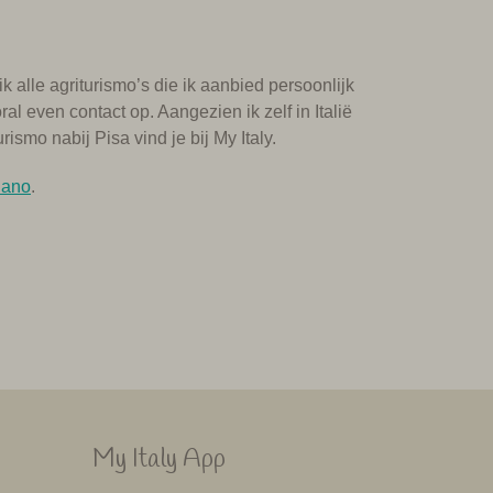
ik alle agriturismo’s die ik aanbied persoonlijk
l even contact op. Aangezien ik zelf in Italië
rismo nabij Pisa vind je bij My Italy.
nano
.
My Italy App