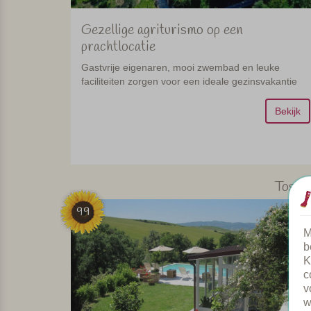
Gezellige agriturismo op een
prachtlocatie
Gastvrije eigenaren, mooi zwembad en leuke
faciliteiten zorgen voor een ideale gezinsvakantie
Bekijk
Tosca
99
M
b
K
c
v
w