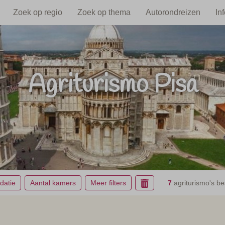
Zoek op regio
Zoek op thema
Autorondreizen
In
Agriturismo Pisa
atie
Aantal kamers
Meer filters
7
agriturismo's be