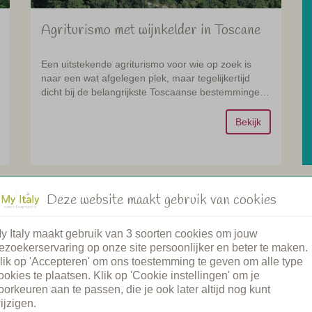
Agriturismo met wijnkelder in Toscane
Een uitstekende agriturismo voor wie op zoek is
naar een wat afgelegen plek, maar tegelijkertijd
dicht bij de belangrijkste Toscaanse bestemmingen.
Geschikt voor kinderen en wijnliefhebbers!
Bekijk
ne
Toscane
Deze website maakt gebruik van cookies
148
y Italy maakt gebruik van 3 soorten cookies om jouw
ezoekerservaring op onze site persoonlijker en beter te maken.
lik op 'Accepteren' om ons toestemming te geven om alle type
ookies te plaatsen. Klik op 'Cookie instellingen' om je
oorkeuren aan te passen, die je ook later altijd nog kunt
ijzigen.