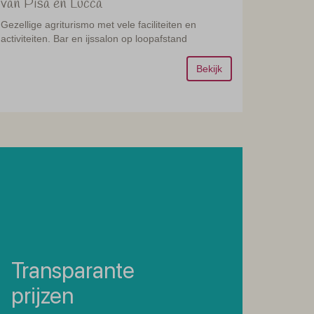
van Pisa en Lucca
Gezellige agriturismo met vele faciliteiten en
activiteiten. Bar en ijssalon op loopafstand
Bekijk
Transparante
prijzen