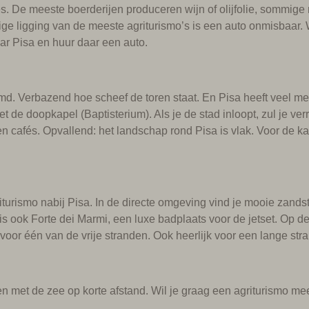
s. De meeste boerderijen produceren wijn of olijfolie, sommige 
ge ligging van de meeste agriturismo’s is een auto onmisbaar. Wi
r Pisa en huur daar een auto.
d. Verbazend hoe scheef de toren staat. En Pisa heeft veel me
 doopkapel (Baptisterium). Als je de stad inloopt, zul je verras
n cafés. Opvallend: het landschap rond Pisa is vlak. Voor de k
turismo nabij Pisa. In de directe omgeving vind je mooie zands
 is ook Forte dei Marmi, een luxe badplaats voor de jetset. Op de
 voor één van de vrije stranden. Ook heerlijk voor een lange st
a en met de zee op korte afstand. Wil je graag een agriturismo m