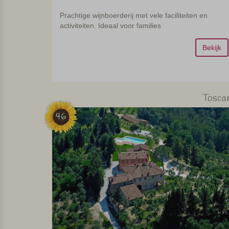
Prachtige wijnboerderij met vele faciliteiten en
activiteiten. Ideaal voor families
Bekijk
Tosca
46