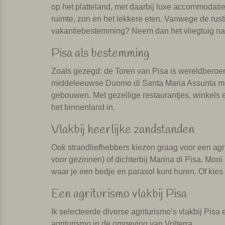
op het platteland, met daarbij luxe accommodatie
ruimte, zon en het lekkere eten. Vanwege de rusti
vakantiebestemming? Neem dan het vliegtuig naa
Pisa als bestemming
Zoals gezegd: de Toren van Pisa is wereldberoem
middeleeuwse Duomo di Santa Maria Assunta met de
gebouwen. Met gezellige restaurantjes, winkels e
het binnenland in.
Vlakbij heerlijke zandstanden
Ook strandliefhebbers kiezen graag voor een agri
voor gezinnen) of dichterbij Marina di Pisa. Mooi
waar je een bedje en parasol kunt huren. Of kies
Een agriturismo vlakbij Pisa
Ik selecteerde diverse agriturismo’s vlakbij Pis
agriturismo in de omgeving van Volterra.