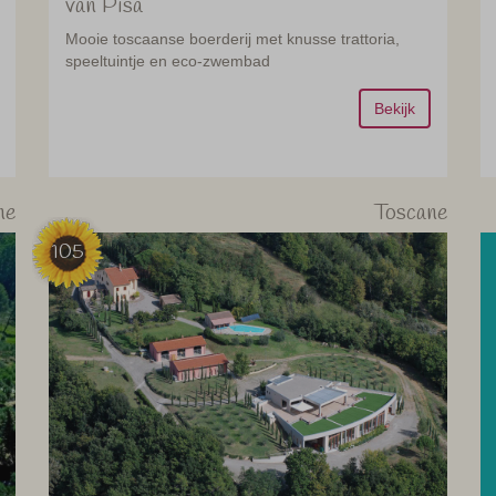
van Pisa
Mooie toscaanse boerderij met knusse trattoria,
speeltuintje en eco-zwembad
Bekijk
ne
Toscane
105