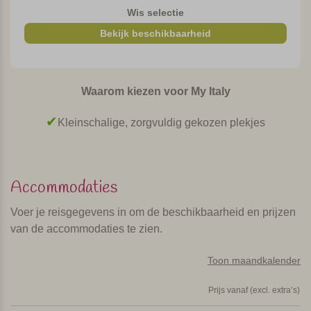
wijnproeverijen. Op verzoek geeft Susanna ook graag een
Wis selectie
kookcursus. Dan wordt bijvoorbeeld verse ravioli gemaakt.
Bekijk beschikbaarheid
5 appartementen en 4
tweepersoonskamers
Waarom kiezen voor My Italy
De wijnboerderij heeft 5 appartementen en 4
tweepersoonskamers. De kamers, gelegen op de eerste
Kleinschalige, zorgvuldig gekozen plekjes
verdieping, zijn mooi ingericht met prachtige materialen en
stoffen. Op de begane grond bevindt zich de ontbijtkamer
en de gezamenlijke woonkamer. Bij mooi weer wordt het
Accommodaties
ontbijt buiten op het terras geserveerd, met uitzicht op San
Gimignano.
Voer je reisgegevens in om de beschikbaarheid en prijzen
van de accommodaties te zien.
Er zijn 4 comfortabele twee- en
vierpersoonsappartementen. Twee van deze
Toon maandkalender
appartementen zijn een vrijstaand huisje in de prachtige
tuin. Elk appartement heeft een eigen terras met pergola en
Prijs vanaf (excl. extra’s)
fantastisch uitzicht over de wijngaarden en de heuvels.