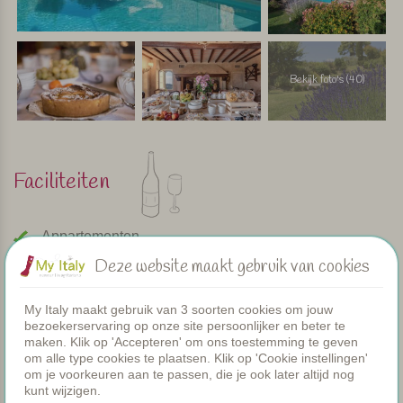
Bekijk foto's (40)
Faciliteiten
Appartementen
Zwembad
Deze website maakt gebruik van cookies
Restaurant
Kamers
My Italy maakt gebruik van 3 soorten cookies om jouw
Peuterbadje
bezoekerservaring op onze site persoonlijker en beter te
Gezamenlijke diners
maken. Klik op 'Accepteren' om ons toestemming te geven
WIFI
om alle type cookies te plaatsen. Klik op 'Cookie instellingen'
om je voorkeuren aan te passen, die je ook later altijd nog
Verwarmd zwembad
kunt wijzigen.
Ontbijt