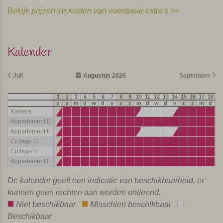
Bekijk prijzen en kosten van eventuele extra's >>
Kalender
Juli
Augustus 2026
September
1
2
3
4
5
6
7
8
9
10
11
12
13
14
15
16
17
18
19
z
z
m
d
w
d
v
z
z
m
d
w
d
v
z
z
m
d
w
Kamers
Appartement E
Appartement F
Cottage G
Cottage H
Appartement I
De kalender geeft een indicatie van beschikbaarheid, er
kunnen geen rechten aan worden ontleend.
Niet beschikbaar
Misschien beschikbaar
Beschikbaar