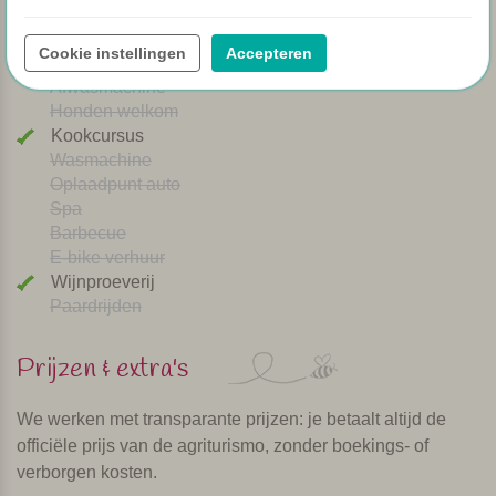
Airco
Speeltuintje
Cookie instellingen
Accepteren
Brood service
Afwasmachine
Honden welkom
Kookcursus
Wasmachine
Oplaadpunt auto
Spa
Barbecue
E-bike verhuur
Wijnproeverij
Paardrijden
Prijzen & extra's
We werken met transparante prijzen: je betaalt altijd de
officiële prijs van de agriturismo, zonder boekings- of
verborgen kosten.