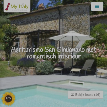
Menu
Agriturismo San Gimignano met
romantisch interieur
Bekijk foto's (16)
125