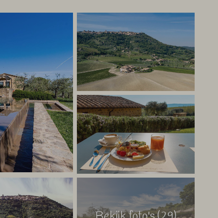
erschillende afmetingen. De appartementen zijn heel
eliet- tv en minibar, uiteraard gevuld met heerlijke wijnen!
, met tafel en stoelen. De keukens zijn
praktisch en
).
fort en goede wijnen
Brunello-gebied, vlakbij het gezellige plaatsje Montalcino.
p leuke terrasjes, bars en restaurants zijn om van het
om de prachtige Val d’Orcia en de rest van het minder
ovendien een aanrader voor liefhebbers van comfort en
 – My Italy
Bekijk foto's (29)