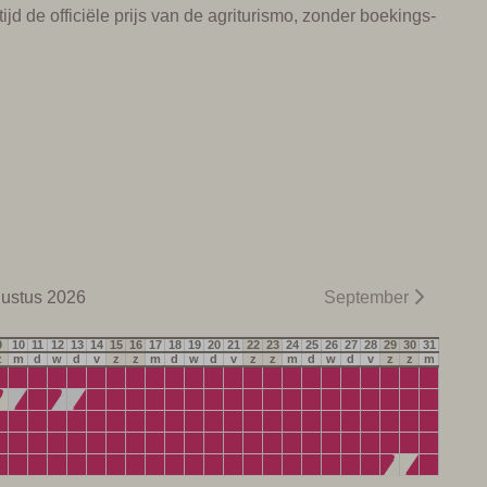
ijd de officiële prijs van de agriturismo, zonder boekings-
ustus 2026
September
9
10
11
12
13
14
15
16
17
18
19
20
21
22
23
24
25
26
27
28
29
30
31
z
m
d
w
d
v
z
z
m
d
w
d
v
z
z
m
d
w
d
v
z
z
m