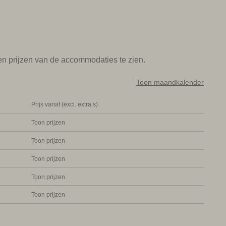
g wine resort noemen.
De boerderij is met veel aandacht
modatie geworden, maar toch heerst er nog een
t uitzicht op de wijngaarden, de geur uit de wijnkelder en
en prijzen van de accommodaties te zien.
heeft prachtig uitzicht op de Val d'Orcia en ligt tussen
ter van het leuke plaatsje Montalcino. De agriturismo is
Toon maandkalender
 twee broers en een zus.
Prijs vanaf (excl. extra’s)
ter van de wijnkelder en zijn volledig gebouwd in
Toon prijzen
hedendaags en voorzien van alle moderne gemakken.
Toon prijzen
t ondiep gedeelte, jacuzzi en een panoramisch
Toon prijzen
jnproeverijen en kun je verschillende jaargangen van hun
ten in de accommodatie. Op slechts 2 kilometer van de
Toon prijzen
rechten waar ze de wijnen van de wijnboerderij
Toon prijzen