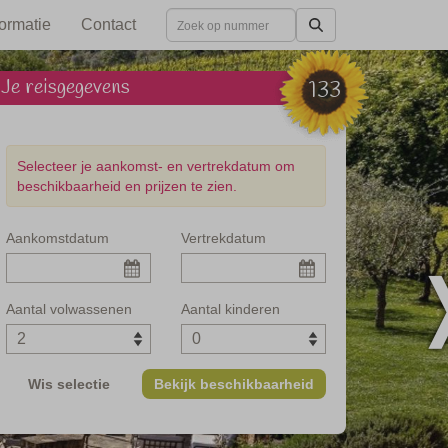
formatie
Contact
Je reisgegevens
133
Selecteer je aankomst- en vertrekdatum om
beschikbaarheid en prijzen te zien.
Aankomstdatum
Vertrekdatum
van de Brunello
Aantal volwassenen
Aantal kinderen
Wis selectie
Bekijk beschikbaarheid