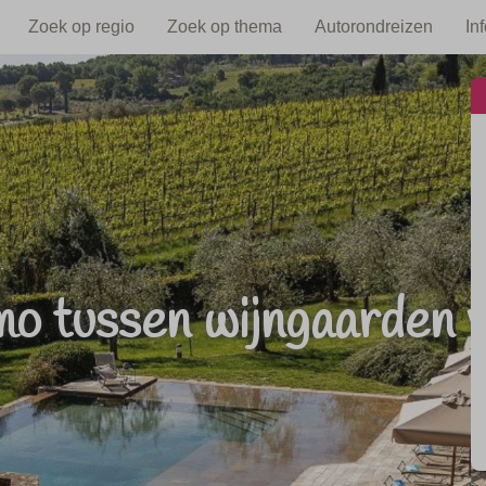
Zoek op regio
Zoek op thema
Autorondreizen
In
mo tussen wijngaarden 