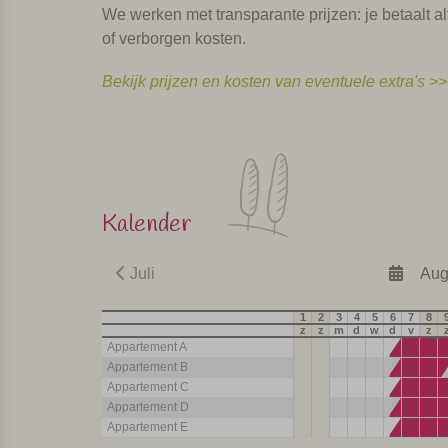
We werken met transparante prijzen: je betaalt alt
of verborgen kosten.
Bekijk prijzen en kosten van eventuele extra's >>
Kalender
Juli
Aug
1
2
3
4
5
6
7
8
z
z
m
d
w
d
v
z
Appartement A
Appartement B
Appartement C
Appartement D
Appartement E