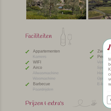
Faciliteiten
Appartementen
Zwemb
Kamers
Peuter
M
WIFI
Verwar
b
Airco
Speeltu
K
Afwasmachine
Honden
c
Wasmachine
Oplaadp
v
Barbecue
E-bike 
w
Paardrijden
Prijzen & extra's