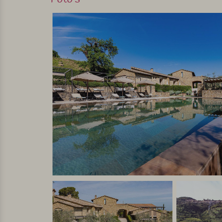
De wijnboerderij heeft vijf appartementen van v
sfeervol ingericht en voorzien van airco, wifi, sat
Alle appartementen hebben een eigen zitje buiten
functioneel (zoals een tweepits inductiekookplaat
Aanrader voor liefhebbers van com
Dit is een prachtige en luxe wijnboerderij in het 
Uit eigen ervaring kan ik zeggen dat er in het dor
echte Italiaanse leven te proeven!
Deze accommodatie is een perfecte uitvalsbasis 
toeristische zuiden van Toscane te ontdekken. B
goede wijnen!
Persoonlijk geselecteerd en bezocht door Margot De Kruif