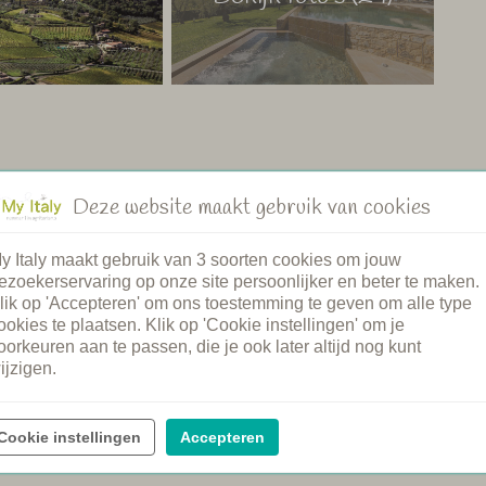
Deze website maakt gebruik van cookies
ad
Restaurant
badje
Gezamenlijke diners
y Italy maakt gebruik van 3 soorten cookies om jouw
md zwembad
Ontbijt
ezoekerservaring op onze site persoonlijker en beter te maken.
intje
Brood service
lik op 'Accepteren' om ons toestemming te geven om alle type
 welkom
Kookcursus
ookies te plaatsen. Klik op 'Cookie instellingen' om je
unt auto
Spa
oorkeuren aan te passen, die je ook later altijd nog kunt
verhuur
Wijnproeverij
ijzigen.
Cookie instellingen
Accepteren