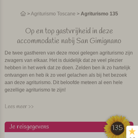
>
Agriturismo Toscane
>
Agriturismo 135
Op en top gastvrijheid in deze
accommodatie nabij San Gimignano
De twee gastheren van deze mooi gelegen agriturismo zijn
zwagers van elkaar. Het is duidelijk dat ze veel plezier
hebben in het werk dat ze doen. Zelden ben ik zo hartelijk
ontvangen en heb ik zo veel gelachen als bij het bezoek
aan deze agriturismo. Dit beloofde meteen al een hele
gezellige agriturismo te zijn!
De agriturismo ligt in een prachtig en rustig deel van
Lees meer >>
Toscane, op slechts 14 km van het mooie en toeristische
plaatsje San Gimignano met haar beroemde
Je reisgegevens
middeleeuwse torens. Vanaf de accommodatie bereik je
135
ook Volterra, Siena en Florence binnen een uur rijden.