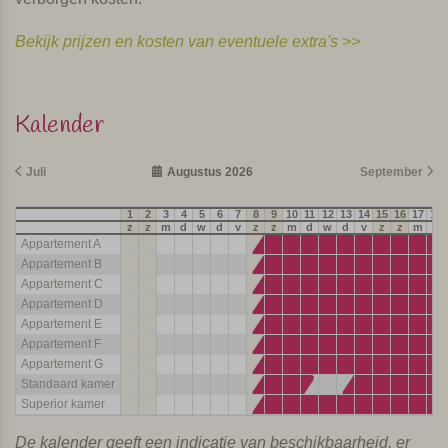
Bekijk prijzen en kosten van eventuele extra's >>
Kalender
Juli
Augustus 2026
September
1
2
3
4
5
6
7
8
9
10
11
12
13
14
15
16
17
18
z
z
m
d
w
d
v
z
z
m
d
w
d
v
z
z
m
d
Appartement A
Appartement B
Appartement C
Appartement D
Appartement E
Appartement F
Appartement G
Standaard kamer
Superior kamer
De kalender geeft een indicatie van beschikbaarheid, er