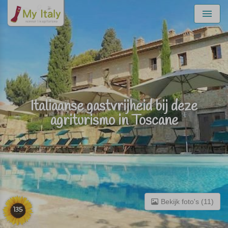
Menu
Italiaanse gastvrijheid bij deze
agriturismo in Toscane
Bekijk foto's (11)
135