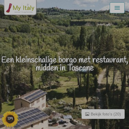
Menu
Een kleinschalige borgo met restaurant,
midden in Toscane
Bekijk foto's (20)
139