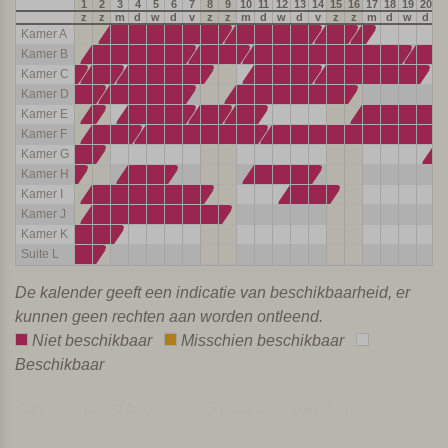
1
2
3
4
5
6
7
8
9
10
11
12
13
14
15
16
17
18
19
20
2
z
z
m
d
w
d
v
z
z
m
d
w
d
v
z
z
m
d
w
d
v
Kamer A
Kamer B
Kamer C
Kamer D
Kamer E
Kamer F
Kamer G
Kamer H
Kamer I
Kamer J
Kamer K
Suite L
De kalender geeft een indicatie van beschikbaarheid, er
kunnen geen rechten aan worden ontleend.
Niet beschikbaar
Misschien beschikbaar
Beschikbaar
Kalender laatst bijgewerkt: 3 maanden geleden