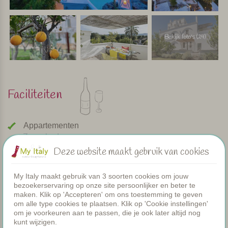
Bekijk foto's (24)
Faciliteiten
Appartementen
Zwembad
Restaurant
Deze website maakt gebruik van cookies
Kamers
Peuterbadje
My Italy maakt gebruik van 3 soorten cookies om jouw
Gezamenlijke diners
bezoekerservaring op onze site persoonlijker en beter te
WIFI
maken. Klik op 'Accepteren' om ons toestemming te geven
om alle type cookies te plaatsen. Klik op 'Cookie instellingen'
Verwarmd zwembad
om je voorkeuren aan te passen, die je ook later altijd nog
Ontbijt
kunt wijzigen.
Airco