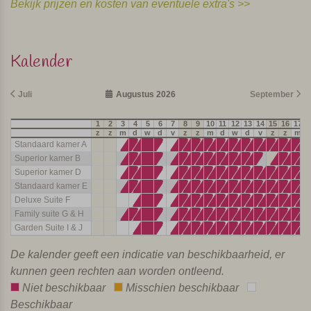
Bekijk prijzen en kosten van eventuele extra's >>
Kalender
Juli
Augustus 2026
September
1
2
3
4
5
6
7
8
9
10
11
12
13
14
15
16
17
1
z
z
m
d
w
d
v
z
z
m
d
w
d
v
z
z
m
Standaard kamer A
Superior kamer B
Superior kamer D
Standaard kamer E
Deluxe Suite F
Family suite G & H
Garden Suite I & J
De kalender geeft een indicatie van beschikbaarheid, er
kunnen geen rechten aan worden ontleend.
Niet beschikbaar
Misschien beschikbaar
Beschikbaar