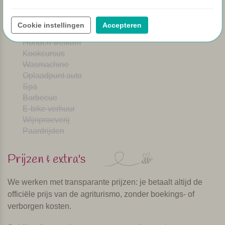
Speeltuintje
Brood service
Cookie instellingen
Accepteren
Afwasmachine
Honden welkom
Kookcursus
Wasmachine
Oplaadpunt auto
Spa
Barbecue
E-bike verhuur
Wijnproeverij
Paardrijden
Prijzen & extra's
We werken met transparante prijzen: je betaalt altijd de
officiële prijs van de agriturismo, zonder boekings- of
verborgen kosten.