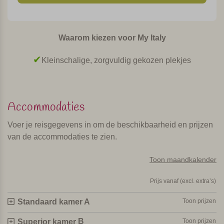
wordt gecompenseerd door de nabijheid van het strand.
Prima plek om een paar dagen heerlijk te relaxen!
Waarom kiezen voor My Italy
Persoonlijk geselecteerd en bezocht door Margot De Kruif – My Italy
Kleinschalige, zorgvuldig gekozen plekjes
Accommodaties
Voer je reisgegevens in om de beschikbaarheid en prijzen
van de accommodaties te zien.
Toon maandkalender
Prijs vanaf (excl. extra’s)
Standaard kamer A
Toon prijzen
B
Superior kamer
Toon prijzen