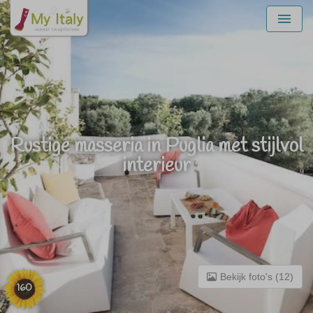
Menu
Rustige masseria in Puglia met stijlvol
interieur
Bekijk foto's (12)
160