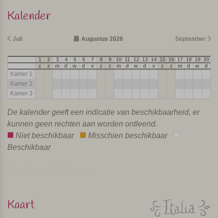
Kalender
Juli
Augustus 2026
September
1
2
3
4
5
6
7
8
9
10
11
12
13
14
15
16
17
18
19
20
21
z
z
m
d
w
d
v
z
z
m
d
w
d
v
z
z
m
d
w
d
v
Kamer 1
Kamer 2
Kamer 3
De kalender geeft een indicatie van beschikbaarheid, er
kunnen geen rechten aan worden ontleend.
Niet beschikbaar
Misschien beschikbaar
Beschikbaar
Kalender laatst bijgewerkt: -
Kaart