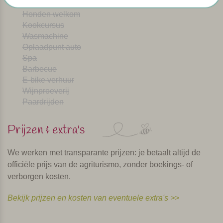
Afwasmachine
Honden welkom
Kookcursus
Wasmachine
Oplaadpunt auto
Spa
Barbecue
E-bike verhuur
Wijnproeverij
Paardrijden
Prijzen & extra's
We werken met transparante prijzen: je betaalt altijd de
officiële prijs van de agriturismo, zonder boekings- of
verborgen kosten.
Bekijk prijzen en kosten van eventuele extra's >>