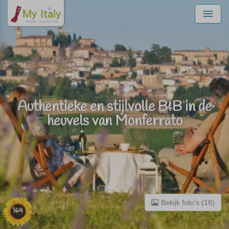
Menu
Authentieke en stijlvolle B&B in de
heuvels van Monferrato
Bekijk foto's (18)
164