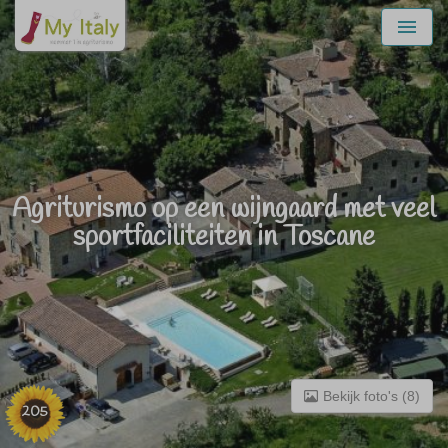
Menu
Agriturismo op een wijngaard met veel
sportfaciliteiten in Toscane
Bekijk foto's (8)
205