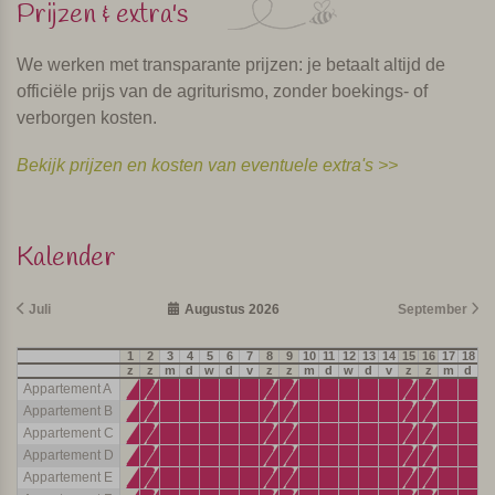
Prijzen & extra's
We werken met transparante prijzen: je betaalt altijd de
officiële prijs van de agriturismo, zonder boekings- of
verborgen kosten.
Bekijk prijzen en kosten van eventuele extra's >>
Kalender
Juli
Augustus 2026
September
1
2
3
4
5
6
7
8
9
10
11
12
13
14
15
16
17
18
19
z
z
m
d
w
d
v
z
z
m
d
w
d
v
z
z
m
d
w
Appartement A
Appartement B
Appartement C
Appartement D
Appartement E