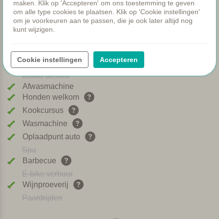
maken. Klik op 'Accepteren' om ons toestemming te geven
Gezamenlijke diners
om alle type cookies te plaatsen. Klik op 'Cookie instellingen'
WIFI
om je voorkeuren aan te passen, die je ook later altijd nog
kunt wijzigen.
Verwarmd zwembad
Ontbijt
Airco
Cookie instellingen
Accepteren
Speeltuintje
Brood service
Afwasmachine
Honden welkom
Kookcursus
Wasmachine
Oplaadpunt auto
Spa
Barbecue
E-bike verhuur
Wijnproeverij
Paardrijden