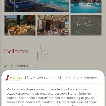
Bekijk foto's (19)
Faciliteiten
Appartementen
Zwembad
Restaurant
Deze website maakt gebruik van cookies
Kamers
Peuterbadje
My Italy maakt gebruik van 3 soorten cookies om jouw
Gezamenlijke diners
bezoekerservaring op onze site persoonlijker en beter te
WIFI
maken. Klik op 'Accepteren' om ons toestemming te geven
om alle type cookies te plaatsen. Klik op 'Cookie instellingen'
Verwarmd zwembad