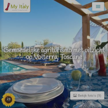
Menu
Gemoedelijke agriturismo met uitzicht
op Volterra, Toscane
Bekijk foto's (9)
23