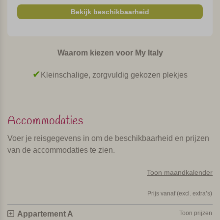
Prachtig uitzicht op Volterra
Bekijk beschikbaarheid
Een rustig en landelijk gelegen agriturismo met
prachtige vergezichten en uitzicht op het middeleeuwse
stadje Volterra. Een goede uitvalsbasis
Waarom kiezen voor My Italy
voor leuke dagtripjes in de omgeving, maar een dagje
strand is ook goed te doen. De vriendelijke eigenaren
In de natuur, weg van de drukte
wonen ook op het terrein.
Persoonlijk geselecteerd en bezocht door Margot De Kruif – My Italy
Accommodaties
Voer je reisgegevens in om de beschikbaarheid en prijzen
van de accommodaties te zien.
Toon maandkalender
Prijs vanaf (excl. extra’s)
Appartement A
Toon prijzen