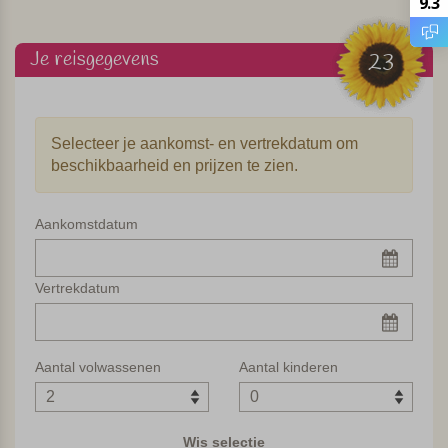
9.3
Tussen de fruitbomen en olijfbomen van de agriturismo ligt
het mooie zwembad met ligbedjes. Hier kun je heerlijk tot
Je reisgegevens
23
rust komen. Er is een gezamenlijke barbecue met picknick
tafel (met mooi uitzicht!) en voor de kleintjes zijn er wat
speeltoestellen in de tuin. In de ontbijtzaal kun je tegen
Selecteer je aankomst- en vertrekdatum om
een kleine vergoeding een lekker ontbijt krijgen.
beschikbaarheid en prijzen te zien.
6 appartementen met Toscaanse inrichting
Aankomstdatum
De agriturismo heeft zes appartementen: twee daarvan
liggen op de eerste verdieping en vier appartementen
liggen op de begane grond. De appartementen zijn op
Vertrekdatum
traditioneel Toscaanse manier ingericht en hebben TV, een
magnetron en airco (niet inbegrepen in de huurprijs).
Alleen appartement F is niet voorzien van airco.
Aantal volwassenen
Aantal kinderen
Er is een wasmachine voor gezamenlijk gebruik en bij de
receptie en ontbijtzaal is WIFI ontvangst.
Wis selectie