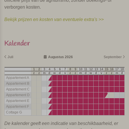
officiële prijs van de agriturismo, zonder boekings- of
verborgen kosten.
Bekijk prijzen en kosten van eventuele extra's >>
Kalender
Juli
Augustus 2026
September
1
2
3
4
5
6
7
8
9
10
11
12
13
14
15
16
17
18
19
z
z
m
d
w
d
v
z
z
m
d
w
d
v
z
z
m
d
w
Appartement A
Appartement B
Appartement C
Appartement D
Appartement E
Appartement F
Cottage G
De kalender geeft een indicatie van beschikbaarheid, er