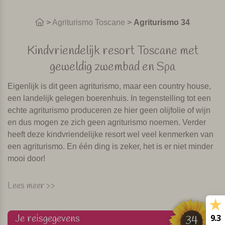
>
Agriturismo Toscane
>
Agriturismo 34
Kindvriendelijk resort Toscane met
geweldig zwembad en Spa
Eigenlijk is dit geen agriturismo, maar een country house,
een landelijk gelegen boerenhuis. In tegenstelling tot een
echte agriturismo produceren ze hier geen olijfolie of wijn
en dus mogen ze zich geen agriturismo noemen. Verder
heeft deze kindvriendelijke resort wel veel kenmerken van
een agriturismo. En één ding is zeker, het is er niet minder
mooi door!
Op loopafstand van een gezellig dorpje
Lees meer >>
Het country resort is rustig gelegen, op loopafstand van
een gezellig klein dorpje. Hier vind je diverse winkeltjes,
Je reisgegevens
9.3
34