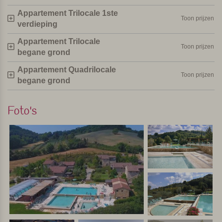
met veel faciliteiten en kindvriendelijk. Het is centraal
Appartement Trilocale 1ste
gelegen in Toscane, dus als vertrekpunt voor excursies in
Toon prijzen
verdieping
de omgeving is het ideaal gelegen.
Appartement Trilocale
Toon prijzen
Persoonlijk geselecteerd en bezocht door Margot De Kruif – My Italy
begane grond
Appartement Quadrilocale
Toon prijzen
begane grond
Foto's