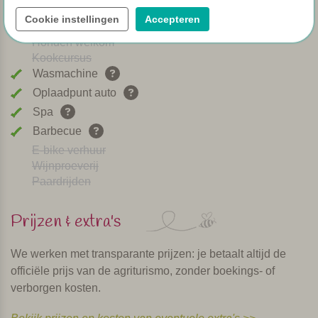
Brood service
Cookie instellingen
Accepteren
Afwasmachine
Honden welkom
Kookcursus
Wasmachine
Oplaadpunt auto
Spa
Barbecue
E-bike verhuur
Wijnproeverij
Paardrijden
Prijzen & extra's
We werken met transparante prijzen: je betaalt altijd de
officiële prijs van de agriturismo, zonder boekings- of
verborgen kosten.