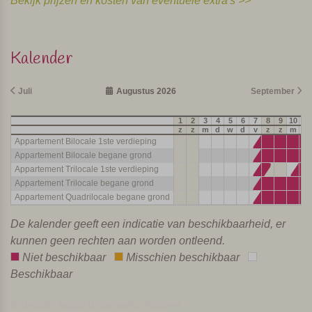
Bekijk prijzen en kosten van eventuele extra's >>
Kalender
Juli
Augustus 2026
September
1
2
3
4
5
6
7
8
9
10
11
z
z
m
d
w
d
v
z
z
m
d
Appartement Bilocale 1ste verdieping
Appartement Bilocale begane grond
Appartement Trilocale 1ste verdieping
Appartement Trilocale begane grond
Appartement Quadrilocale begane grond
De kalender geeft een indicatie van beschikbaarheid, er
kunnen geen rechten aan worden ontleend.
Niet beschikbaar
Misschien beschikbaar
Beschikbaar
Kalender laatst bijgewerkt: Actueel