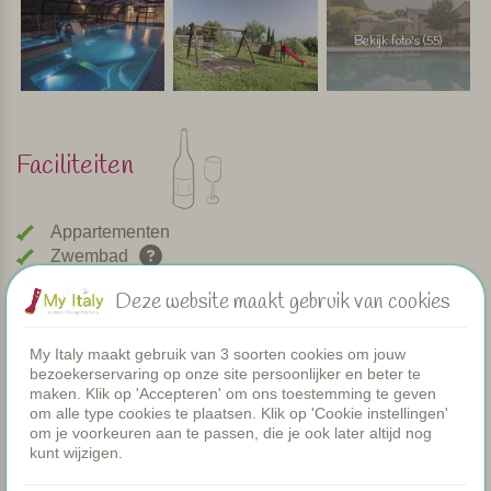
Bekijk foto's (55)
Faciliteiten
Appartementen
Zwembad
Restaurant
Deze website maakt gebruik van cookies
Kamers
Peuterbadje
My Italy maakt gebruik van 3 soorten cookies om jouw
Gezamenlijke diners
bezoekerservaring op onze site persoonlijker en beter te
WIFI
maken. Klik op 'Accepteren' om ons toestemming te geven
Verwarmd zwembad
om alle type cookies te plaatsen. Klik op 'Cookie instellingen'
om je voorkeuren aan te passen, die je ook later altijd nog
Ontbijt
kunt wijzigen.
Airco
Speeltuintje