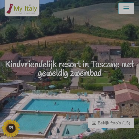
Menu
Kindvriendelijk resort in Toscane met
geweldig zwembad
Bekijk foto's (15)
34