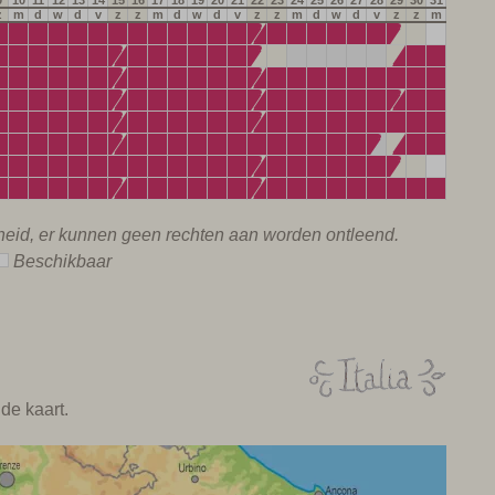
9
10
11
12
13
14
15
16
17
18
19
20
21
22
23
24
25
26
27
28
29
30
31
z
m
d
w
d
v
z
z
m
d
w
d
v
z
z
m
d
w
d
v
z
z
m
rheid, er kunnen geen rechten aan worden ontleend.
Beschikbaar
de kaart.