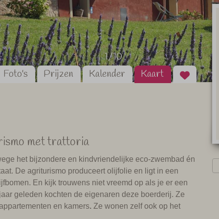
1/10
Foto's
Prijzen
Kalender
Kaart
rismo met trattoria
anwege het bijzondere en kindvriendelijke eco-zwembad én
at. De agriturismo produceert olijfolie en ligt in een
jfbomen. En kijk trouwens niet vreemd op als je er een
jaar geleden kochten de eigenaren deze boerderij. Ze
 appartementen en kamers
.
Ze wonen zelf ook op het