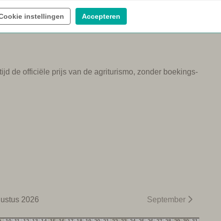
verhuur
Wijnproeverij
Cookie instellingen
Accepteren
ijd de officiële prijs van de agriturismo, zonder boekings-
ustus 2026
September