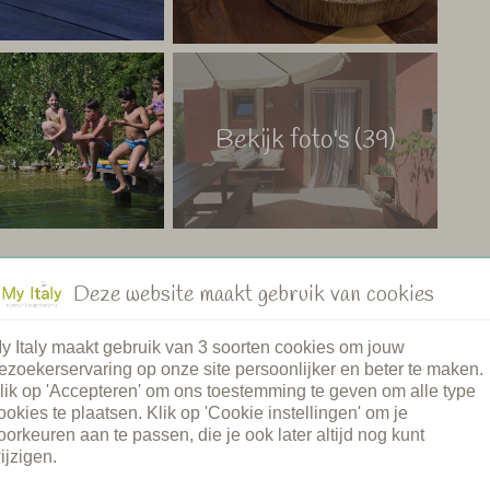
Bekijk foto's (39)
Deze website maakt gebruik van cookies
y Italy maakt gebruik van 3 soorten cookies om jouw
ezoekerservaring op onze site persoonlijker en beter te maken.
ad
Restaurant
lik op 'Accepteren' om ons toestemming te geven om alle type
adje
Gezamenlijke diners
ookies te plaatsen. Klik op 'Cookie instellingen' om je
md zwembad
Ontbijt
oorkeuren aan te passen, die je ook later altijd nog kunt
intje
Brood service
ijzigen.
 welkom
Kookcursus
unt auto
Spa