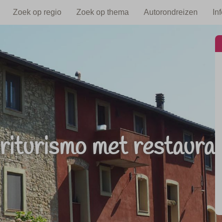
Zoek op regio
Zoek op thema
Autorondreizen
In
riturismo met restaura