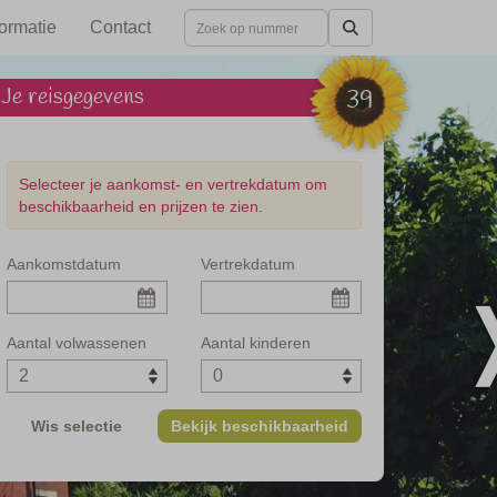
formatie
Contact
Je reisgegevens
39
Selecteer je aankomst- en vertrekdatum om
beschikbaarheid en prijzen te zien.
Aankomstdatum
Vertrekdatum
nt in Toscane
Aantal volwassenen
Aantal kinderen
Wis selectie
Bekijk beschikbaarheid