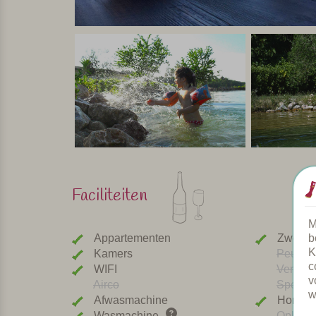
Faciliteiten
M
b
Appartementen
Zwemb
K
Kamers
Peuterb
c
WIFI
Verwar
v
Airco
Speeltu
w
Afwasmachine
Honden
Wasmachine
Oplaadp