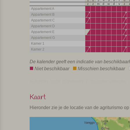
1
2
3
4
5
6
7
8
z
z
m
d
w
d
v
z
Appartement A
Appartement B
Appartement C
Appartement D
Appartement E
Appartement G
Kamer 1
Kamer 2
De kalender geeft een indicatie van beschikbaa
Niet beschikbaar
Misschien beschikbaar
Kalender laatst bijgewerkt: 2 maanden geleden
Kaart
Hieronder zie je de locatie van de agriturismo op 