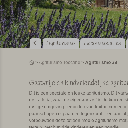
Agriturismo
Accommodaties
>
Agriturismo Toscane
>
Agriturismo 39
Gastvrije en kindvriendelijke agritu
Dit is een speciale en leuke agriturismo. Dit v
de trattoria
,
waar de eigenaar zelf in de keuken sta
rustige omgeving, temidden van fruitbomen en oli
paar schapen of paarden tegenkomt. Een aantal 
verbouwden deze tot een mooie agriturismo met
terrein, met hun drie kinderen en een hondje.