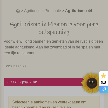
>
Agriturismo Piemonte
>
Agriturismo 44
Agriturismo in Piemonte voor pure
ontspanning
Voor wie wil ontspannen en genieten van de rust is dit een
ideale agriturismo. Aan het zwembad of in de spa en met
een fijn restaurant.
De agriturismo is een verbouwde boerderij, in typische
Lees meer >>
Piemontese stijl met grote binnenplaats met prachtig
uitzicht over de heuvels en de wijnvelden. Omdat de
Je reisgegevens
agriturismo zo centraal gelegen is in Piemonte is dit een
44
9.3
goede uitvalsbasis voor een bezoek aan de plaatsjes
Monferrato, Asti, Alba en Acqui Terme.
Selecteer je aankomst- en vertrekdatum om
De agriturismo ligt midden tussen de wijngaarden, hier
beschikbaarheid en prijzen te zien.