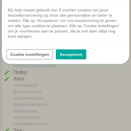
Faciliteiten
My Italy maakt gebruik van 3 soorten cookies om jouw
bezoekerservaring op onze site persoonlijker en beter te
Appartementen
maken. Klik op 'Accepteren' om ons toestemming te geven
Zwembad
om alle type cookies te plaatsen. Klik op 'Cookie instellingen'
om je voorkeuren aan te passen, die je ook later altijd nog
Restaurant
kunt wijzigen.
Kamers
Peuterbadje
Gezamenlijke diners
Cookie instellingen
Accepteren
WIFI
Verwarmd zwembad
Ontbijt
Airco
Speeltuintje
Brood service
Afwasmachine
Honden welkom
Kookcursus
Wasmachine
Oplaadpunt auto
Spa