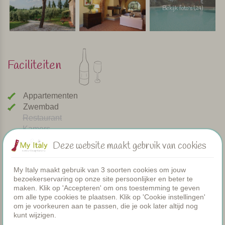
Bekijk foto's (24)
Faciliteiten
Appartementen
Zwembad
Restaurant
Kamers
Peuterbadje
Deze website maakt gebruik van cookies
Gezamenlijke diners
WIFI
My Italy maakt gebruik van 3 soorten cookies om jouw
Verwarmd zwembad
bezoekerservaring op onze site persoonlijker en beter te
Ontbijt
maken. Klik op 'Accepteren' om ons toestemming te geven
Airco
om alle type cookies te plaatsen. Klik op 'Cookie instellingen'
om je voorkeuren aan te passen, die je ook later altijd nog
Speeltuintje
kunt wijzigen.
Brood service