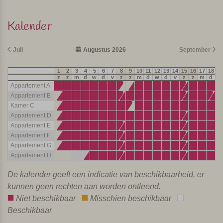
Kalender
Juli
Augustus 2026
September
1
2
3
4
5
6
7
8
9
10
11
12
13
14
15
16
17
18
19
z
z
m
d
w
d
v
z
z
m
d
w
d
v
z
z
m
d
w
Appartement A
Appartement B
Kamer C
Appartement D
Appartement E
Appartement F
Appartement G
Appartement H
De kalender geeft een indicatie van beschikbaarheid, er
kunnen geen rechten aan worden ontleend.
Niet beschikbaar
Misschien beschikbaar
Beschikbaar