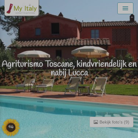
Menu
Agriturismo Toscane, kindvriendelijk en
nabij Lucca
Bekijk foto's (9)
46