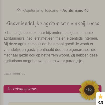
>
Agriturismo Toscane
>
Agriturismo 46
Kindvriendelijke agriturismo vlakbij Lucca
Ik ben altijd op zoek naar bijzondere plekjes en mooie
agriturismo's, het liefst met een fris en eigentijds interieur.
Bij deze agriturismo zit dat helemaal goed! Je wordt er
vriendelijk en gastvrij onthaald door de eigenaresse, die
met haar gezin ook op het terrein woont. Zij hebben deze
agriturismo omgebouwd tot een waar paradijsje.
Op de heuvels van een natuurpark
Lees meer >>
De agriturismo ligt ongeveer 40 km van Pisa en is rustig
gelegen op de heuvels van een natuurpark. De agriturismo
Je reisgegevens
46
maakt olijfolie en je bevindt je hier dan ook temidden van
de olijfbomen. In het nabijgelegen dorpje (ca 1,5 km) zijn
9.3
diverse winkeltjes, barretjes en restaurantjes. Vanaf de