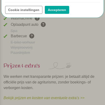
Afwasmachine
Honden welkom
Cookie instellingen
Accepteren
Kookcursus
Wasmachine
Oplaadpunt auto
Spa
Barbecue
E-bike verhuur
Wijnproeverij
Paardrijden
Prijzen & extra's
We werken met transparante prijzen: je betaalt altijd de
officiële prijs van de agriturismo, zonder boekings- of
verborgen kosten.
Bekijk prijzen en kosten van eventuele extra's >>