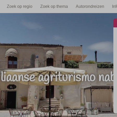
Zoek op regio
Zoek op thema
Autorondreizen
In
liaanse agriturismo nab