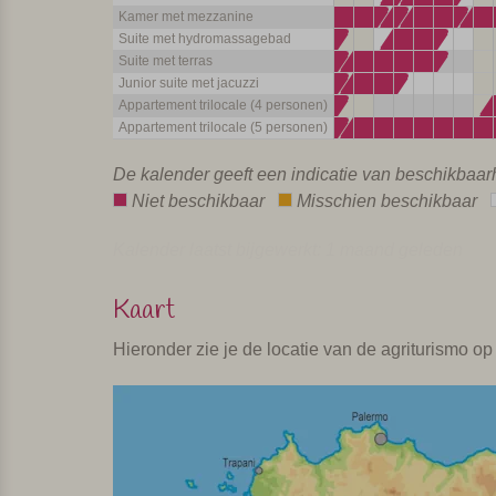
Kamer met mezzanine
Suite met hydromassagebad
Suite met terras
Junior suite met jacuzzi
Appartement trilocale (4 personen)
Appartement trilocale (5 personen)
De kalender geeft een indicatie van beschikbaa
Niet beschikbaar
Misschien beschikbaar
Kalender laatst bijgewerkt: 1 maand geleden
Kaart
Hieronder zie je de locatie van de agriturismo op 