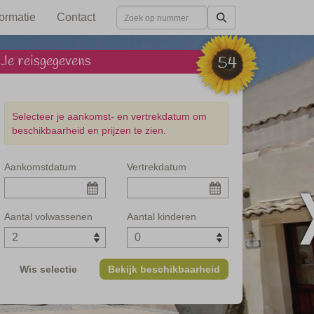
formatie
Contact
Je reisgegevens
54
Selecteer je aankomst- en vertrekdatum om
beschikbaarheid en prijzen te zien.
Aankomstdatum
Vertrekdatum
ij het strand
Aantal volwassenen
Aantal kinderen
Wis selectie
Bekijk beschikbaarheid