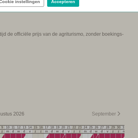
Cookie instellingen
Accepteren
ijd de officiële prijs van de agriturismo, zonder boekings-
ustus 2026
September
9
10
11
12
13
14
15
16
17
18
19
20
21
22
23
24
25
26
27
28
29
30
31
z
m
d
w
d
v
z
z
m
d
w
d
v
z
z
m
d
w
d
v
z
z
m