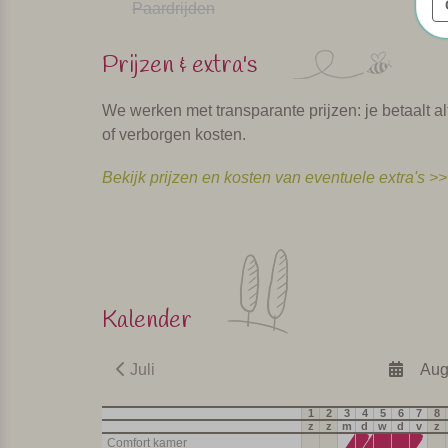
Paardrijden
Prijzen & extra's
We werken met transparante prijzen: je betaalt alt
of verborgen kosten.
Bekijk prijzen en kosten van eventuele extra's >>
Kalender
Juli
Aug
1
2
3
4
5
6
7
8
z
z
m
d
w
d
v
z
Comfort kamer