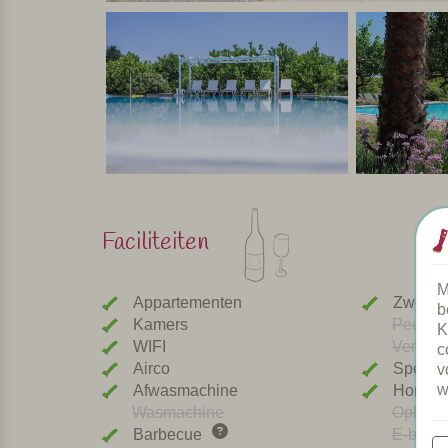
Faciliteiten
M
Appartementen
Zwemb
b
Kamers
Peuterb
K
WIFI
Verwar
c
Airco
Speeltu
v
w
Afwasmachine
Honden
Wasmachine
Oplaadp
Barbecue
E-bike 