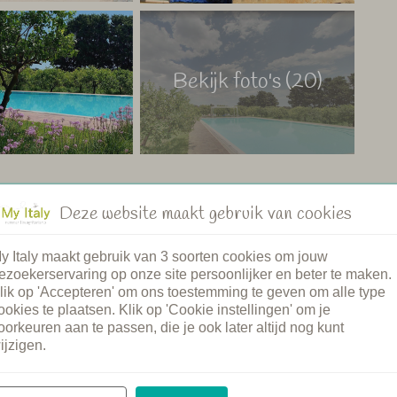
Bekijk foto's (20)
Deze website maakt gebruik van cookies
y Italy maakt gebruik van 3 soorten cookies om jouw
ad
Restaurant
ezoekerservaring op onze site persoonlijker en beter te maken.
adje
Gezamenlijke diners
lik op 'Accepteren' om ons toestemming te geven om alle type
md zwembad
Ontbijt
ookies te plaatsen. Klik op 'Cookie instellingen' om je
intje
Brood service
oorkeuren aan te passen, die je ook later altijd nog kunt
ijzigen.
 welkom
Kookcursus
unt auto
Spa
verhuur
Wijnproeverij