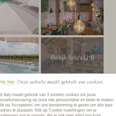
laatst worden. Alle appartementen zijn voorzien van
oning en een wasmachine. Buiten zijn er gedeelde
 en stoelen in zowel de zon als de schaduw.
ndsleven en de natuur met de nabijheid van het strand en
 van een gezellige bar, restaurant en een ruim zwembad,
hier ontspannen genieten van een zorgeloze vakantie.
Bekijk foto's (29)
 – My Italy
Deze website maakt gebruik van cookies
y Italy maakt gebruik van 3 soorten cookies om jouw
ezoekerservaring op onze site persoonlijker en beter te maken.
lik op 'Accepteren' om ons toestemming te geven om alle type
ookies te plaatsen. Klik op 'Cookie instellingen' om je
ad
Restaurant
oorkeuren aan te passen, die je ook later altijd nog kunt