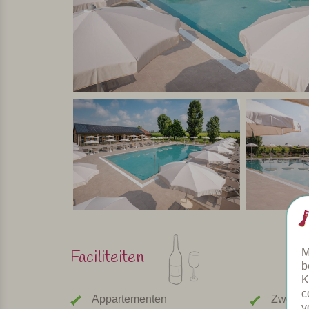
sommige appartementen kan een extra bed bijgep
wifi, televisie, horren voor de ramen, airconditi
terrassen en buitenruimtes, met voldoende tafels
Kortom
Deze agriturismo combineert het rustige plattela
levendige badplaatsen. Dankzij de aanwezigheid
hoef je de auto niet altijd te pakken en kun je 
Persoonlijk geselecteerd en bezocht door Margot De Kruif
M
Faciliteiten
b
K
c
Appartementen
Zwemb
v