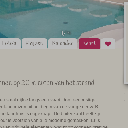
1/14
Foto's
Prijzen
Kalender
Kaart
nnen op 20 minuten van het strand
n smal dijkje langs een vaart, door een rustige
nlandhuizen uit het begin van de vorige eeuw. Bij
che landhuis is opgeknapt. De buitenkant heeft zijn
erieur is voorzien van alle moderne gemakken. Er is
 van originele elementen, wat zorgt voor een prettige