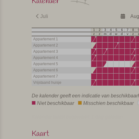
Kalender
Juli
Aug
1
2
3
4
5
6
7
8
z
z
m
d
w
d
v
z
Appartement 1
Appartement 2
Appartement 3
Appartement 4
Appartement 5
Appartement 6
Appartement 7
Vrijstaand huisje
De kalender geeft een indicatie van beschikbaa
Niet beschikbaar
Misschien beschikbaar
Kalender laatst bijgewerkt: 1 dag geleden
Kaart