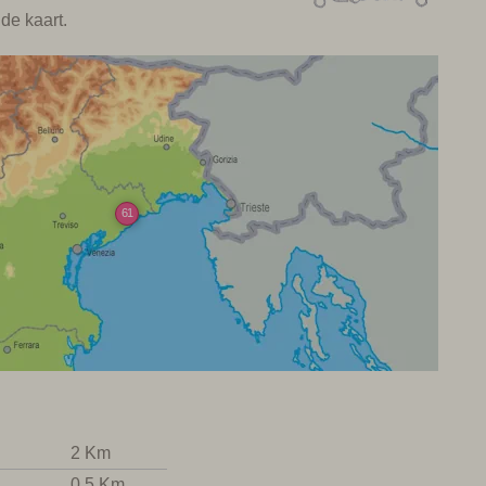
de kaart.
61
2 Km
0,5 Km