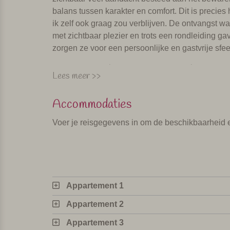
balans tussen karakter en comfort. Dit is precies
ik zelf ook graag zou verblijven. De ontvangst wa
met zichtbaar plezier en trots een rondleiding 
zorgen ze voor een persoonlijke en gastvrije sfee
Zee, strand en gezellige badplaatse
Lees meer >>
De agriturismo ligt op ongeveer 20 minuten rijden
Accommodaties
zandstranden te vinden, waar je kunt kiezen tus
parasols of rustigere, vrije stranden. Op korte r
Voer je reisgegevens in om de beschikbaarheid 
Bibione, Caorle, Lido di Jesolo en Cavalino. Daa
winkeltjes, over de boulevard slenteren en op één
binnenland zijn diverse leuke plaatsjes te bezoe
Venetië, werelderfgoed Unesco
Appartement 1
Ondanks de drukte vind ik een dagtrip naar Venet
en het beroemde San Marco plein is de stad uni
Appartement 2
Om parkeergedoe te vermijden, kun je het beste m
Appartement 3
praktische tips.