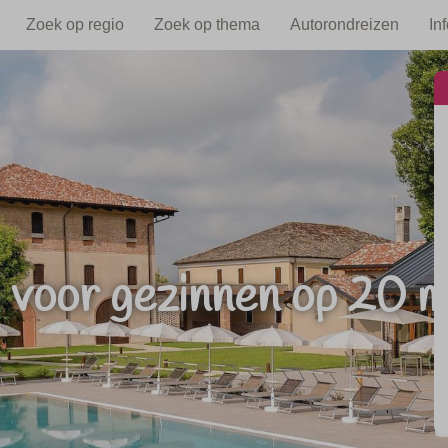
Zoek op regio
Zoek op thema
Autorondreizen
In
 voor gezinnen op 20 m