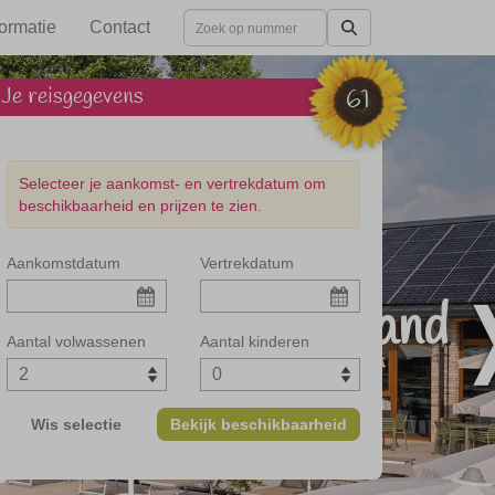
formatie
Contact
Je reisgegevens
61
Selecteer je aankomst- en vertrekdatum om
beschikbaarheid en prijzen te zien.
Aankomstdatum
Vertrekdatum
inuten van het strand
Aantal volwassenen
Aantal kinderen
Wis selectie
Bekijk beschikbaarheid