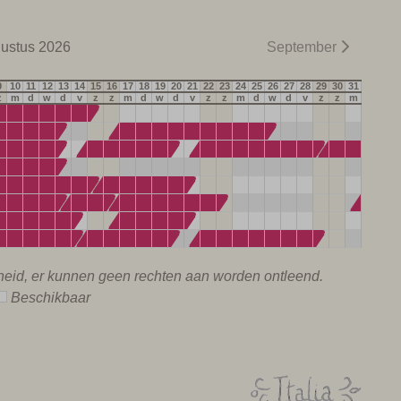
ustus 2026
September
9
10
11
12
13
14
15
16
17
18
19
20
21
22
23
24
25
26
27
28
29
30
31
z
m
d
w
d
v
z
z
m
d
w
d
v
z
z
m
d
w
d
v
z
z
m
rheid, er kunnen geen rechten aan worden ontleend.
Beschikbaar