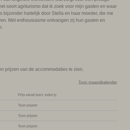
 het soort agriturismo dat ik zoek voor mijn gasten en waar
s bijzonder hartelijk door Stella en haar moeder, die me
gaven. Met enthousiasme ontvangen zij hun gasten en
r.
n
 van de Adriatische Zee. In de omgeving zijn uitgestrekte
sen goed verzorgde strandtenten met ligbedjes en
ijafstand liggen diverse bekende badplaatsen zoals
en prijzen van de accommodaties te zien.
r kun je rondwandelen in levendige straatjes met
 van de vele terrasjes neerstrijken. Ook in het
Toon maandkalender
ken, zoals het charmante Portogruaro.
Prijs vanaf (excl. extra’s)
Toon prijzen
ië nog steeds aan te bevelen. Met zijn laguna, kanalen
ek in de wereld en dat moet je gewoon gezien hebben.
Toon prijzen
et de trein of boot gaan; de receptie helpt graag met
Toon prijzen