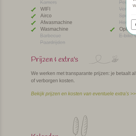
Kamers
Peuterb
w
WIFI
Verwar
Airco
Speeltu
Afwasmachine
Honden
Wasmachine
Oplaad
Barbecue
E-bike 
Paardrijden
Prijzen & extra's
We werken met transparante prijzen: je betaalt alt
of verborgen kosten.
Bekijk prijzen en kosten van eventuele extra's >>