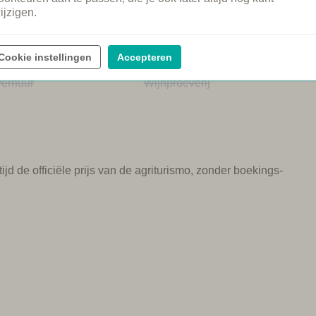
adje
Gezamenlijke diners
ijzigen.
md zwembad
Ontbijt
intje
Brood service
 welkom
Kookcursus
Cookie instellingen
Accepteren
punt auto
Spa
verhuur
Wijnproeverij
ijd de officiële prijs van de agriturismo, zonder boekings-