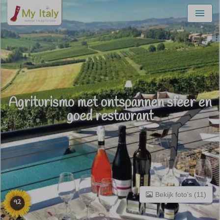
Menu
Agriturismo met ontspannen sfeer en
goed restaurant
Bekijk foto's (11)
92