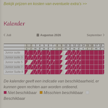
Bekijk prijzen en kosten van eventuele extra's >>
Kalender
Juli
Augustus 2026
September
1
2
3
4
5
6
7
8
9
10
11
12
13
14
15
16
17
18
19
z
z
m
d
w
d
v
z
z
m
d
w
d
v
z
z
m
d
w
Junior suite
Junior suite 3
Junior suite 5
Junior suite 7
Junior Suite 8
De kalender geeft een indicatie van beschikbaarheid, er
kunnen geen rechten aan worden ontleend.
Niet beschikbaar
Misschien beschikbaar
Beschikbaar