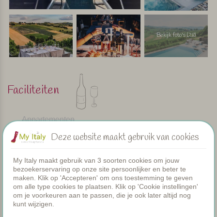
Bekijk foto's (28)
Faciliteiten
Appartementen
Zwembad
Deze website maakt gebruik van cookies
Restaurant
Kamers
My Italy maakt gebruik van 3 soorten cookies om jouw
Peuterbadje
bezoekerservaring op onze site persoonlijker en beter te
Gezamenlijke diners
maken. Klik op 'Accepteren' om ons toestemming te geven
WIFI
om alle type cookies te plaatsen. Klik op 'Cookie instellingen'
Verwarmd zwembad
om je voorkeuren aan te passen, die je ook later altijd nog
kunt wijzigen.
Ontbijt
Airco