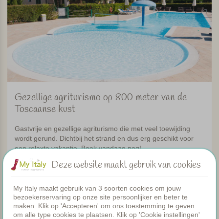
Gezellige agriturismo op 800 meter van de
Toscaanse kust
Gastvrije en gezellige agriturismo die met veel toewijding
wordt gerund. Dichtbij het strand en dus erg geschikt voor
een relaxte vakantie. Boek vandaag nog!
Deze website maakt gebruik van cookies
Bekijk
My Italy maakt gebruik van 3 soorten cookies om jouw
bezoekerservaring op onze site persoonlijker en beter te
maken. Klik op 'Accepteren' om ons toestemming te geven
Toscane
om alle type cookies te plaatsen. Klik op 'Cookie instellingen'